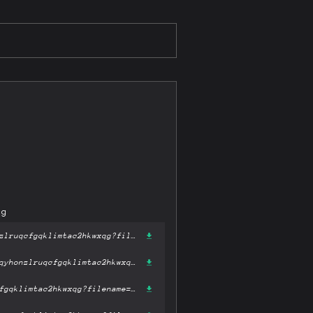
qg
https://gateway-ipfs.st/ipfs/bafykbzacedjcn6wevceio766qui74fzniqyhonzlruqcfgqklimtac2hkwxqg?filename='Lepanto. La battaglia dei tre imperi.pdf'
https://gateway.pinata.cloud/ipfs/bafykbzacedjcn6wevceio766qui74fzniqyhonzlruqcfgqklimtac2hkwxqg?filename='Lepanto. La battaglia dei tre imperi.pdf'
https://dweb.link/ipfs/bafykbzacedjcn6wevceio766qui74fzniqyhonzlruqcfgqklimtac2hkwxqg?filename='Lepanto. La battaglia dei tre imperi.pdf'