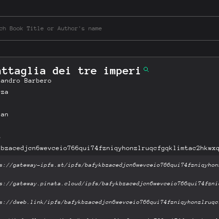
attaglia dei tre imperi
sandro Barbero
rza
ian
B
kbzacedjcn6wevceio766qui74fzniqyhonzlruqcfgqklimtac2hkwx