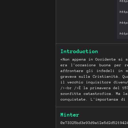
Introduction
«Non appena in Occidente si 
era l'occasione buona per r
affrontare gli infedeli in 
gravava sulla Cristianità. Qu
il vecchio inquisitore divenu
/><br />È la primavera del 15
sconfitta catastrofica. Ma l
conquistate. L'importanza di
relazioni, memorie, orazioni
libro non è l'ennesima stori
Minter
La sua trama è fatta degli u
alimentavano entrambi i fron
0x73325bd3e93d9a12e5d2d521942
Per tessere i suoi fili ci so