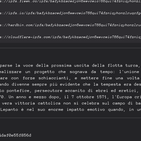
sparse la voce della prossima uscita della flotta turca,
ealizzare un progetto che sognava da tempo: l'unione
mare con forze schiaccianti, e mettere fine una volta
ando divenne sempre più evidente che la tempesta era de
to pontefice, persecutore accanito di ebrei ed eretici,
70. Un anno e mezzo dopo, il 7 ottobre 1571, l'Europa cr
a vera vittoria cattolica non si celebra sul campo di ba
 Lepanto è nel suo enorme impatto emotivo quando, in u
, poesie e incisioni, la sua fama travolge ogni angol
a di quella giornata. È uno straordinario arazzo dell'an
mori, gli intrecci diplomatici, le canzoni cantate dag
ti, la tecnologia della guerra, di cosa pensavano i turc
4daf0e55f856d
no volute la prosa appassionante e la maestria rara di A