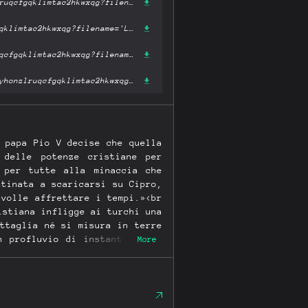
https://ipfs.fleek.co/ipfs/bafykbzacedjcn6wevceio766qui74fzniqyhonzlruqcfgqklimtac2hkwxqg?filename='Lepanto. La battaglia dei tre imperi.pdf'
https://ipfs.io/ipfs/bafykbzacedjcn6wevceio766qui74fzniqyhonzlruqcfgqklimtac2hkwxqg?filename='Lepanto. La battaglia dei tre imperi.pdf'
https://hardbin.com/ipfs/bafykbzacedjcn6wevceio766qui74fzniqyhonzlruqcfgqklimtac2hkwxqg?filename='Lepanto. La battaglia dei tre imperi.pdf'
https://cloudflare-ipfs.com/ipfs/bafykbzacedjcn6wevceio766qui74fzniqyhonzlruqcfgqklimtac2hkwxqg?filename='Lepanto. La battaglia dei tre imperi.pdf'
 papa Pio V decise che quella
 delle potenze cristiane per
 per tutte alla minaccia che
stinata a scaricarsi su Cipro,
 volle affrettare i tempi.»<br
istiana infligge ai turchi una
ttaglia né si misura in terre
n profluvio di instant books,
More
o d'Europa.<br /><br />Questo
no e mezzo che la precedette.
li eserciti, i pregiudizi che
hi dei cristiani e viceversa.
lessandro Barbero.